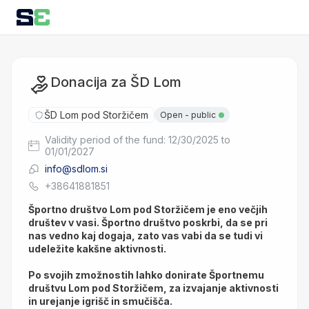
Donacija za ŠD Lom
ŠD Lom pod Storžičem
Open
- public
Validity period of the fund: 12/30/2025 to
01/01/2027
info@sdlom.si
+38641881851
Športno društvo Lom pod Storžičem je eno večjih 
društev v vasi. Športno društvo poskrbi, da se pri 
nas vedno kaj dogaja, zato vas vabi da se tudi vi 
udeležite kakšne aktivnosti.
Po svojih zmožnostih lahko donirate Športnemu 
društvu Lom pod Storžičem, za izvajanje aktivnosti 
in urejanje igrišč in smučišča.